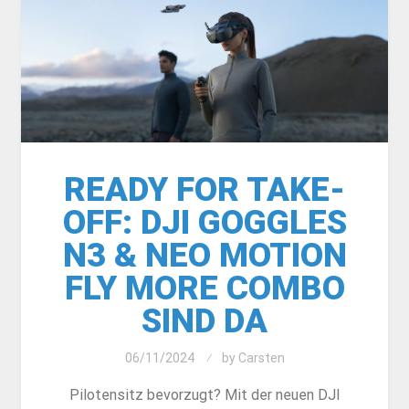
READY FOR TAKE-
OFF: DJI GOGGLES
N3 & NEO MOTION
FLY MORE COMBO
SIND DA
06/11/2024
by
Carsten
Pilotensitz bevorzugt? Mit der neuen DJI