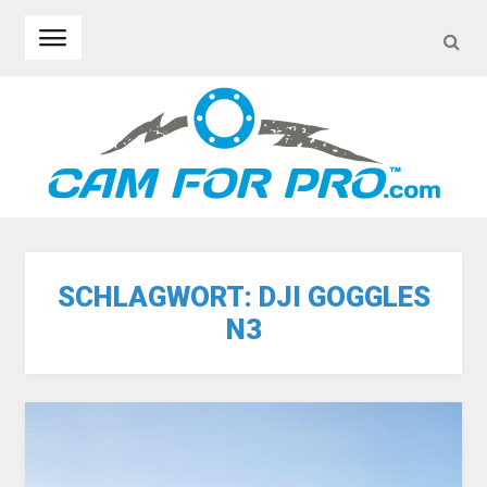
SEA
Skip to navigation
Skip to content
SCHLAGWORT:
DJI GOGGLES
N3