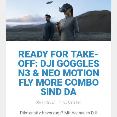
READY FOR TAKE-
OFF: DJI GOGGLES
N3 & NEO MOTION
FLY MORE COMBO
SIND DA
06/11/2024
by
Carsten
Pilotensitz bevorzugt? Mit der neuen DJI