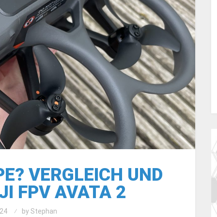
E? VERGLEICH UND
JI FPV AVATA 2
24
by
Stephan