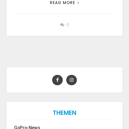
READ MORE
0
THEMEN
GoPro-News