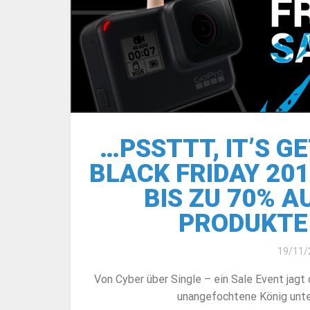
…PSSTTT, IT’S G
BLACK FRIDAY 20
BIS ZU 70% 
PRODUKTE
19/11/
Von Cyber über Single – ein Sale Event jagt 
unangefochtene König unte