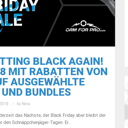
ETTING BLACK AGAIN!
18 MIT RABATTEN VON
AUF AUSGEWÄHLTE
 UND BUNDLES
2018
by
Nina
derzeit das Nächste, der Black Friday aber bleibt der
r den Schnäppchenjäger-Tagen. Er…