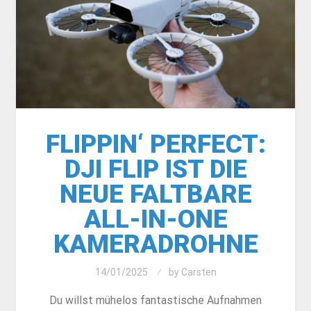
FLIPPIN‘ PERFECT:
DJI FLIP IST DIE
NEUE FALTBARE
ALL-IN-ONE
KAMERADROHNE
14/01/2025
by
Carsten
Du willst mühelos fantastische Aufnahmen