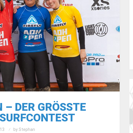
 – DER GRÖSSTE D
SURFCONTEST
13
by
Stephan