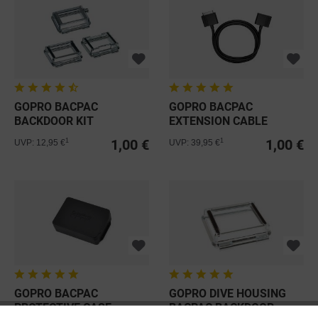
GOPRO BACPAC
GOPRO BACPAC
BACKDOOR KIT
EXTENSION CABLE
1,00 €
1,00 €
1
1
UVP: 12,95 €
UVP: 39,95 €
GOPRO BACPAC
GOPRO DIVE HOUSING
PROTECTIVE CASE
BACPAC BACKDOOR -