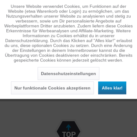
OFFEN
1,00 €
0,25 €
1
1
UVP: 4,95 €
UVP: 4,95 €
Unsere Website verwendet Cookies, um Funktionen auf der
Aktiv
Funktionale
Website (etwa Warenkorb oder Login) zu ermöglichen, um das
Nutzungsverhalten unserer Website zu analysieren und stetig zu
verbessern, sowie um Dir personalisierte Angebote auf
Inaktiv
Tracking
Werbeplattformen Dritter anzubieten. Zudem liefern diese Cookies
Erkenntnisse für Werbeanalysen und Affiliate-Marketing. Weitere
Informationen zu Cookies erhältst du in unserer
Datenschutzerklärung. Durch das Klicken auf "Alles klar!" erlaubst
Inaktiv
Personalisierung
du uns, diese optionalen Cookies zu setzen. Durch eine Änderung
der Einstellungen in deinem Internetbrowser kannst du die
Übertragung von Cookies deaktivieren oder einschränken. Bereits
gespeicherte Cookies können jederzeit gelöscht werden.
Inaktiv
Service
SKYTECH INNOVATION
Datenschutzeinstellungen
STREAM BACPAC FÜR
GOPRO
9,98 €
1
UVP: 99,95 €
Nur funktionale Cookies akzeptieren
Alles klar!